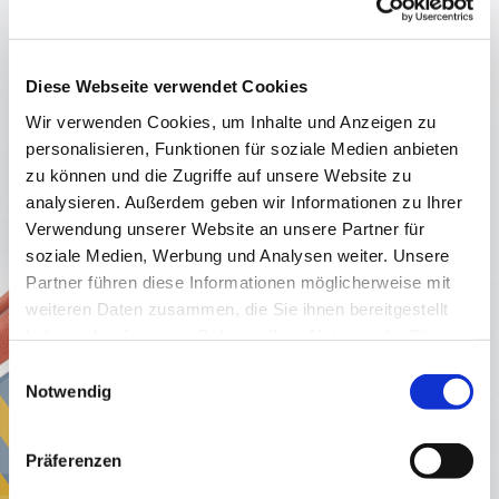
Diese Webseite verwendet Cookies
Starte mit uns
Wir verwenden Cookies, um Inhalte und Anzeigen zu
digital
durch!
personalisieren, Funktionen für soziale Medien anbieten
zu können und die Zugriffe auf unsere Website zu
analysieren. Außerdem geben wir Informationen zu Ihrer
Verwendung unserer Website an unsere Partner für
soziale Medien, Werbung und Analysen weiter. Unsere
Nimm
Kontakt
mit uns auf!
Partner führen diese Informationen möglicherweise mit
weiteren Daten zusammen, die Sie ihnen bereitgestellt
haben oder die sie im Rahmen Ihrer Nutzung der Dienste
gesammelt haben.
Einwilligungsauswahl
Notwendig
Präferenzen
Um welches Thema geht es?*