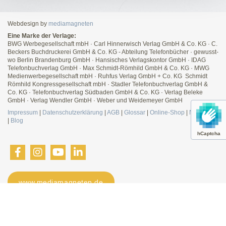
Webdesign by
mediamagneten
Eine Marke der Verlage:
BWG Werbegesellschaft mbH · Carl Hinnerwisch Verlag GmbH & Co. KG · C.
Beckers Buchdruckerei GmbH & Co. KG - Abteilung Telefonbücher · gewusst-
wo Berlin Brandenburg GmbH · Hansisches Verlagskontor GmbH · IDAG
Telefonbuchverlag GmbH · Max Schmidt-Römhild GmbH & Co. KG · MWG
Medienwerbegesellschaft mbH · Ruhfus Verlag GmbH + Co. KG Schmidt
Römhild Kongressgesellschaft mbH · Stadler Telefonbuchverlag GmbH &
Co. KG · Telefonbuchverlag Südbaden GmbH & Co. KG · Verlag Beleke
GmbH · Verlag Wendler GmbH · Weber und Weidemeyer GmbH
Impressum
|
Datenschutzerklärung
|
AGB
|
Glossar
|
Online-Shop
|
Newsletter
|
Blog
hCaptcha
www.mediamagneten.de